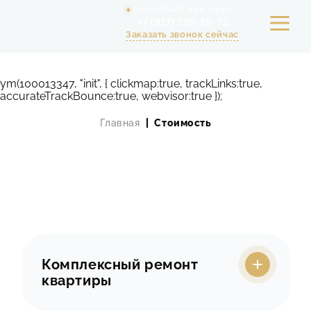
Звоните
Пн-Пт:
9:00 - 18:00
+7 (917) 720-79-72
Заказать звонок сейчас
ym(100013347, "init", { clickmap:true, trackLinks:true,
accurateTrackBounce:true, webvisor:true });
УСЛУГИ
Главная
Стоимость
ПОРТФОЛИО
РАСЧЕТ СТОИМОСТИ РЕМОНТА
АКЦИИ
СТАТЬИ
Комплексный ремонт
СТОИМОСТЬ
квартиры
О КОМПАНИИ