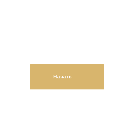
Рассчитайте стоимость
ремонта в онлайн-
калькуляторе!
Начать