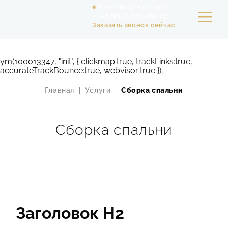
Звоните
Пн-Пт:
9:00 - 18:00
+7 (917) 720-79-72
Заказать звонок сейчас
ym(100013347, "init", { clickmap:true, trackLinks:true,
accurateTrackBounce:true, webvisor:true });
УСЛУГИ
Главная
Услуги
Сборка спальни
ПОРТФОЛИО
Сборка спальни
РАСЧЕТ СТОИМОСТИ РЕМОНТА
АКЦИИ
СТАТЬИ
СТОИМОСТЬ
Заголовок Н2
О КОМПАНИИ